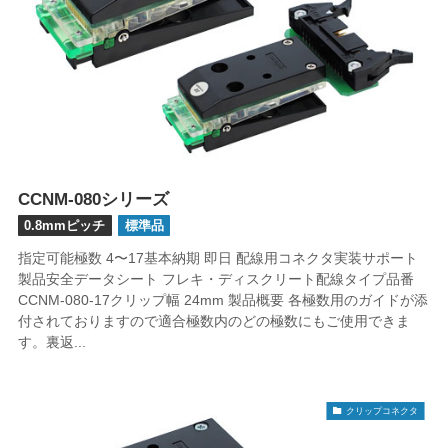
CCNM-080シリーズ
0.8mmピッチ
標準品
指定可能極数 4〜17基本納期 即日 配線用コネクタ実装サポート
製品安全データシート フレキ・ディスクリート配線タイプ品番
CCNM-080-17クリップ幅 24mm 製品概要 各極数用のガイドが添
付されておりますので適合極数内のどの極数にもご使用できま
す。裏返...
クリップコネクタ