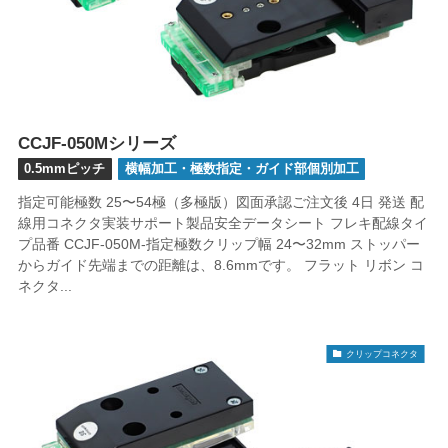
CCJF-050Mシリーズ
0.5mmピッチ
横幅加工・極数指定・ガイド部個別加工
指定可能極数 25〜54極（多極版）図面承認ご注文後 4日 発送 配
線用コネクタ実装サポート製品安全データシート フレキ配線タイ
プ品番 CCJF-050M-指定極数クリップ幅 24〜32mm ストッパー
からガイド先端までの距離は、8.6mmです。 フラット リボン コ
ネクタ...
クリップコネクタ