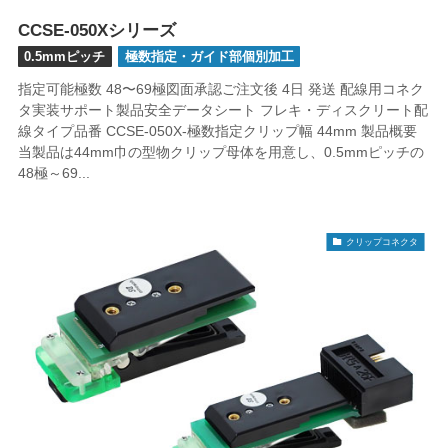
CCSE-050Xシリーズ
0.5mmピッチ
極数指定・ガイド部個別加工
指定可能極数 48〜69極図面承認ご注文後 4日 発送 配線用コネク
タ実装サポート製品安全データシート フレキ・ディスクリート配
線タイプ品番 CCSE-050X-極数指定クリップ幅 44mm 製品概要
当製品は44mm巾の型物クリップ母体を用意し、0.5mmピッチの
48極～69...
クリップコネクタ