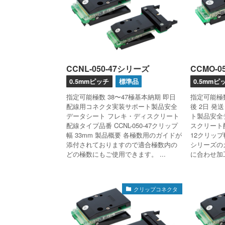
CCNL-050-47シリーズ
CCMO-0
0.5mmピッチ
標準品
0.5mmピ
指定可能極数 38〜47極基本納期 即日
指定可能極
配線用コネクタ実装サポート製品安全
後 2日 発
データシート フレキ・ディスクリート
ト製品安全
配線タイプ品番 CCNL-050-47クリップ
スクリート配
幅 33mm 製品概要 各極数用のガイドが
12クリップ
添付されておりますので適合極数内の
シリーズの
どの極数にもご使用できます。 ...
に合わせ加工
クリップコネクタ