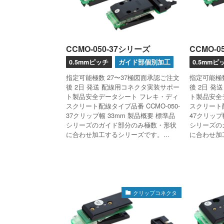
CCMO-050-37シリーズ
CCMO-0
0.5mmピッチ
ガイド部個別加工
0.5mmピ
指定可能極数 27〜37極図面承認ご注文
指定可能極数
後 2日 発送 配線用コネクタ実装サポー
後 2日 発
ト製品安全データシート フレキ・ディ
ト製品安全
スクリート配線タイプ品番 CCMO-050-
スクリート配
37クリップ幅 33mm 製品概要 標準品
47クリップ
シリーズのガイド部分のみ極数・形状
シリーズの
に合わせ加工するシリーズです。...
に合わせ加工
クリップコネクタ