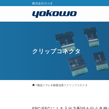
株式会社ヨコオ
クリップコネクタ
製品
フレキ検査治具
クリップコネクタ
FPC/FFCによる入出力配線を行う